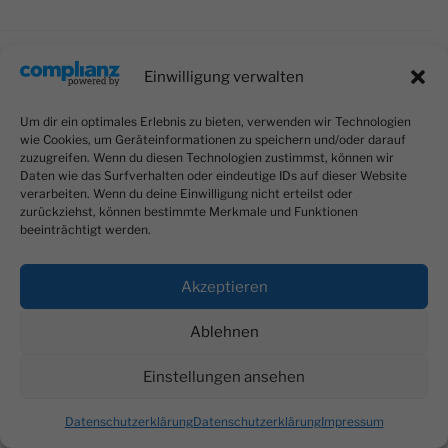
Einwilligung verwalten
RECHTLICHES
Um dir ein optimales Erlebnis zu bieten, verwenden wir Technologien
wie Cookies, um Geräteinformationen zu speichern und/oder darauf
Impressum
zuzugreifen. Wenn du diesen Technologien zustimmst, können wir
Daten wie das Surfverhalten oder eindeutige IDs auf dieser Website
Unsere AGB
verarbeiten. Wenn du deine Einwilligung nicht erteilst oder
zurückziehst, können bestimmte Merkmale und Funktionen
Datenschutzerklärung
beeinträchtigt werden.
Akzeptieren
Ablehnen
Instagram
Einstellungen ansehen
Datenschutzerklärung
Stolz präsentiert von WordPress
Datenschutzerklärung
Datenschutzerklärung
Impressum