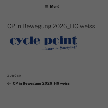
Zum
Menü
der Schanze – seit
Inhalt
springen
über 30 Jahren
CP in Bewegung 2026_HG weiss
Beitragsnavigation
Vorheriger
ZURÜCK
Beitrag
CP in Bewegung 2026_HG weiss