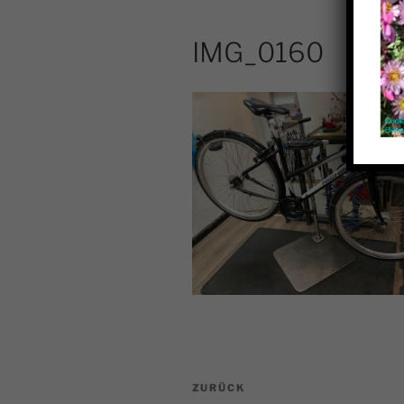
IMG_0160
Beitragsnavigation
Vorheriger
ZURÜCK