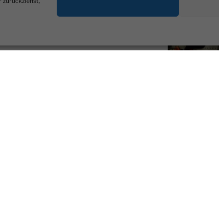
r zurückziehst,
Nabenwartung
Auch E-Bikes &