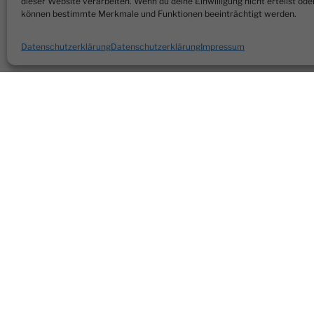
dieser Website verarbeiten. Wenn du deine Einwilligung nicht erteilst ode
können bestimmte Merkmale und Funktionen beeinträchtigt werden.
Datenschutzerklärung
Datenschutzerklärung
Impressum